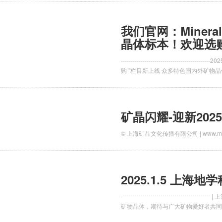
我们官网：Mineral
晶体标本！欢迎选
----------------------------------
购 ”栏目新上线 众多特色国内外矿物
矿晶闪耀-迎新202
© 上海矿晶文化传播有限公司 | www.miner
2025.1.5 上海地
------------------------------
矿物晶体，期待与广大矿物爱好者共同