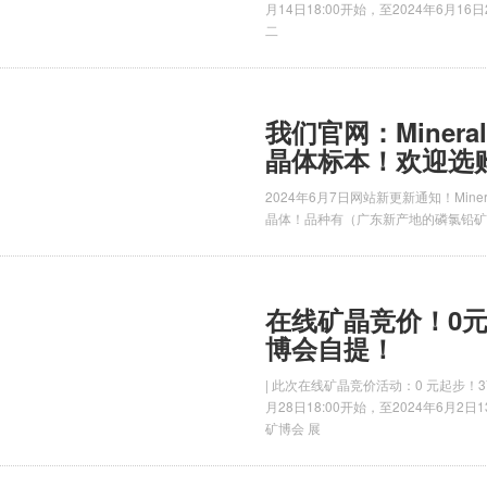
月14日18:00开始，至2024年6月1
二
我们官网：Mineral
晶体标本！欢迎选
2024年6月7日网站新更新通知！Minera
晶体！品种有（广东新产地的磷氯铅矿
在线矿晶竞价！0
博会自提！
| 此次在线矿晶竞价活动：0 元起步！
月28日18:00开始，至2024年6月
矿博会 展