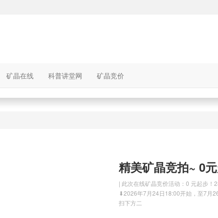
矿晶在线
科普讲堂网
矿晶竞价
精美矿晶竞拍~ 0
| 此次在线矿晶竞价活动：0 元起步
⬇2026年7月24日18:00开始，至7
扫下方二