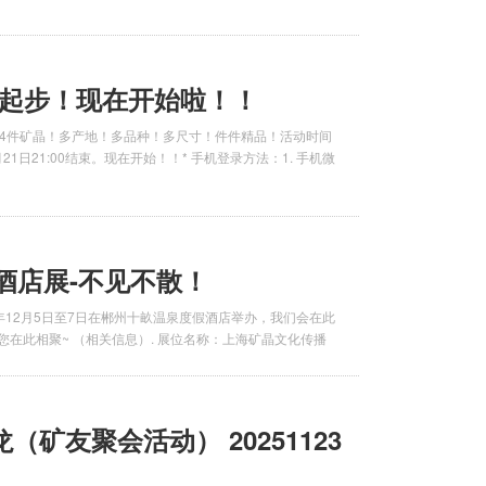
元起步！现在开始啦！！
！24件矿晶！多产地！多品种！多尺寸！件件精品！活动时间
2月21日21:00结束。现在开始！！* 手机登录方法：1. 手机微
石酒店展-不见不散！
5年12月5日至7日在郴州十畝温泉度假酒店举办，我们会在此
您在此相聚~ （相关信息）. 展位名称：上海矿晶文化传播
矿友聚会活动） 20251123