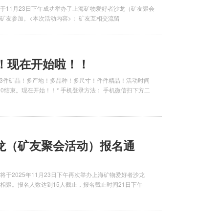
于11月23日下午成功举办了上海矿物爱好者沙龙（矿友聚会
矿友参加。<本次活动内容>： 矿友互相交流留
步！现在开始啦！！
！33件矿晶！多产地！多品种！多尺寸！件件精品！活动时间
15:00结束。现在开始！！* 手机登录方法： 手机微信扫下方二
龙（矿友聚会活动）报名通
于2025年11月23日下午再次举办上海矿物爱好者沙龙
相聚。报名人数达到15人截止，报名截止时间21日下午