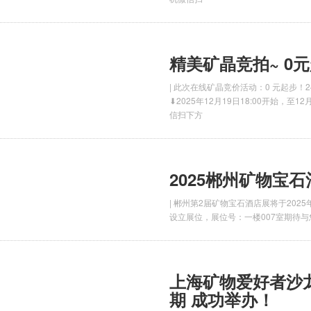
精美矿晶竞拍~ 0
| 此次在线矿晶竞价活动：0 元起步
⬇2025年12月19日18:00开始，至1
信扫下方
2025郴州矿物宝
| 郴州第2届矿物宝石酒店展将于202
设立展位，展位号：一楼007室期待与
上海矿物爱好者沙龙（
期 成功举办！