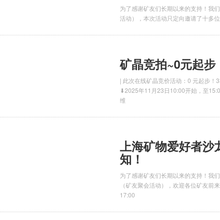
为了感谢矿友们长期以来的支持！我们
活动），本次活动只定向邀请了十多位
矿晶竞拍~0元起
| 此次在线矿晶竞价活动：0 元起步
⬇2025年11月23日10:00开始，至
维
上海矿物爱好者沙
知！
为了感谢矿友们长期以来的支持！我们将
（矿友聚会活动），欢迎各位矿友前来
17:00